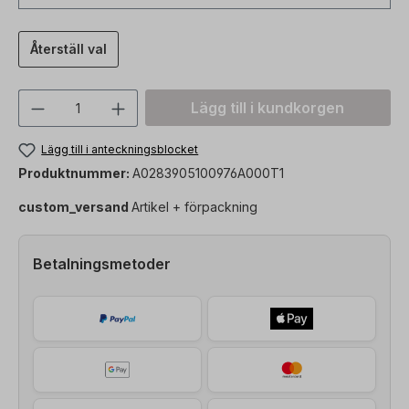
Återställ val
Produktkvantitet: Ange önskat värde ell
Lägg till i kundkorgen
Lägg till i anteckningsblocket
Produktnummer:
A0283905100976A000T1
custom_versand
Artikel + förpackning
Betalningsmetoder