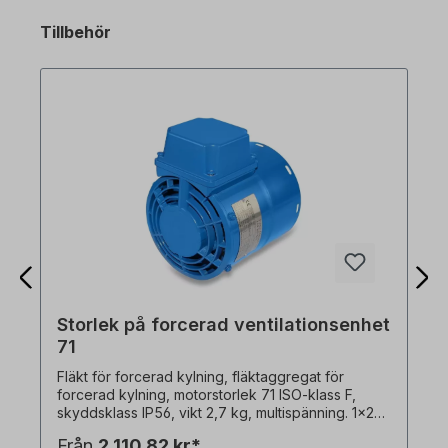
Tillbehör
Storlek på forcerad ventilationsenhet
71
Fläkt för forcerad kylning, fläktaggregat för
forcerad kylning, motorstorlek 71 ISO-klass F,
skyddsklass IP56, vikt 2,7 kg, multispänning. 1x230
V-50 Hz, 35 watt, 0,19 A, 2950 rpm, 52 m3/h,
Från
2 110,82 kr*