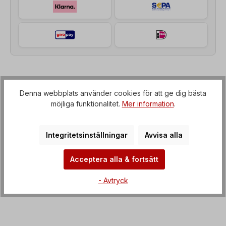
Beskrivning av
Denna webbplats använder cookies för att ge dig bästa
Snäckväxelmotor (växellåda med IEC-fläns till
möjliga funktionalitet.
Mer information
.
elmotor), Spänning=3 x 230/400 V-50 Hz, 3 x
265/460 V-60 Hz (± 5% enligt VDE 0…
Mer om
Integritetsinställningar
Avvisa alla
Fastigheter
Acceptera alla & fortsätt
Nedladdningar
- Avtryck