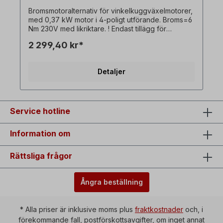
Bromsmotoralternativ för vinkelkuggväxelmotorer,
med 0,37 kW motor i 4-poligt utförande. Broms=6
Nm 230V med likriktare. ! Endast tillägg för
bromsmotor och endast tillgängligt i kombination
2 299,40 kr*
med motsvarande trefasväxelmotor! Alla
produktbilder är icke-bindande exempel! Med
reservation för tekniska ändringar.
Detaljer
Service hotline
Information om
Rättsliga frågor
Ångra beställning
* Alla priser är inklusive moms plus
fraktkostnader
och, i
förekommande fall, postförskottsavgifter, om inget annat