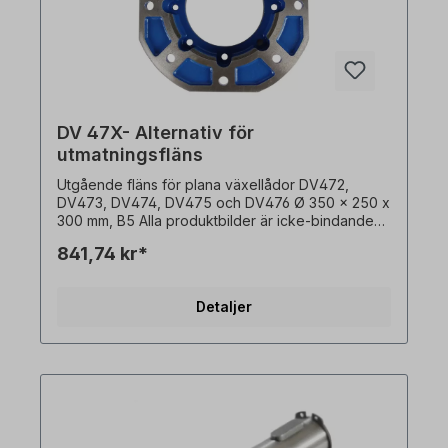
DV 47X- Alternativ för
utmatningsfläns
Utgående fläns för plana växellådor DV472,
DV473, DV474, DV475 och DV476 Ø 350 x 250 x
300 mm, B5 Alla produktbilder är icke-bindande
exempel! Med förbehåll för tekniska ändringar.
841,74 kr*
Detaljer