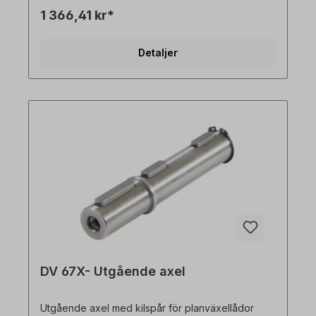
beställas tillsammans med en växelmotor. Alla
1 366,41 kr*
produktbilder är icke-bindande exempel! Med
reservation för tekniska ändringar.
Detaljer
DV 67X- Utgående axel
Utgående axel med kilspår för planväxellådor