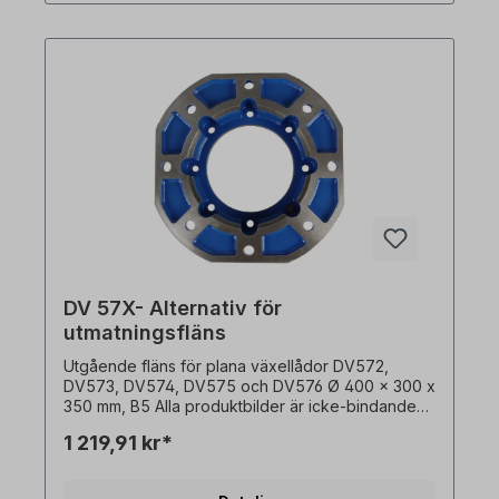
DV 57X- Alternativ för
utmatningsfläns
Utgående fläns för plana växellådor DV572,
DV573, DV574, DV575 och DV576 Ø 400 x 300 x
350 mm, B5 Alla produktbilder är icke-bindande
exempel! Med reservation för tekniska ändringar.
1 219,91 kr*