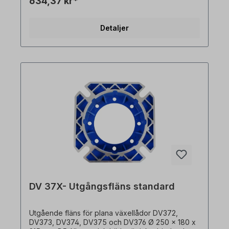
634,37 kr*
Detaljer
DV 37X- Utgångsfläns standard
Utgående fläns för plana växellådor DV372,
DV373, DV374, DV375 och DV376 Ø 250 x 180 x