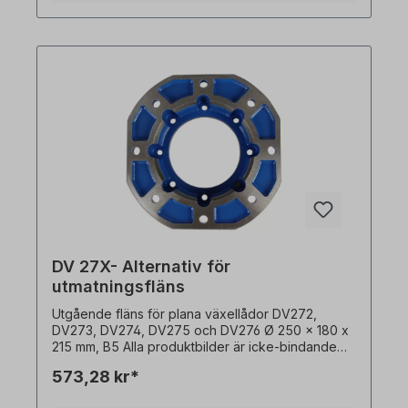
DV 27X- Alternativ för
utmatningsfläns
Utgående fläns för plana växellådor DV272,
DV273, DV274, DV275 och DV276 Ø 250 x 180 x
215 mm, B5 Alla produktbilder är icke-bindande
exempel! Med förbehåll för tekniska ändringar.
573,28 kr*