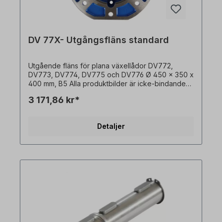
DV 77X- Utgångsfläns standard
Utgående fläns för plana växellådor DV772,
DV773, DV774, DV775 och DV776 Ø 450 x 350 x
400 mm, B5 Alla produktbilder är icke-bindande
exempel! Med reservation för tekniska ändringar.
3 171,86 kr*
Detaljer