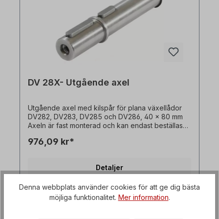
DV 28X- Utgående axel
Utgående axel med kilspår för plana växellådor
DV282, DV283, DV285 och DV286, 40 x 80 mm
Axeln är fast monterad och kan endast beställas
tillsammans med en växelmotor. Alla produktbilder
976,09 kr*
är icke-bindande exempel! Med reservation för
tekniska ändringar.
Detaljer
Denna webbplats använder cookies för att ge dig bästa
möjliga funktionalitet.
Mer information
.