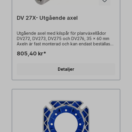
DV 27X- Utgående axel
Utgående axel med kilspår för planväxellådor
DV272, DV273, DV275 och DV276, 35 x 60 mm
Axeln är fast monterad och kan endast beställas
tillsammans med en växelmotor. Alla produktbilder
805,40 kr*
är icke-bindande exempel! Med reservation för
tekniska ändringar.
Detaljer