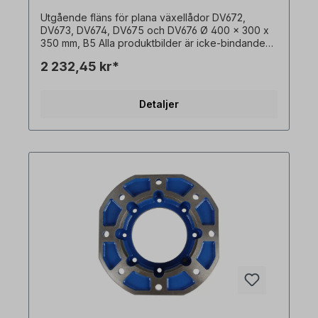
Utgående fläns för plana växellådor DV672,
DV673, DV674, DV675 och DV676 Ø 400 x 300 x
350 mm, B5 Alla produktbilder är icke-bindande
exempel! Med reservation för tekniska ändringar.
2 232,45 kr*
Detaljer