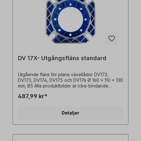
DV 17X- Utgångsfläns standard
Utgående fläns för plana växellådor DV172,
DV173, DV174, DV175 och DV176 Ø 160 x 110 x 130
mm, B5 Alla produktbilder är icke-bindande
exempel! Med reservation för tekniska ändringar.
487,99 kr*
Detaljer