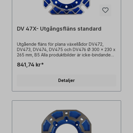
DV 47X- Utgångsfläns standard
Utgående fläns för plana växellådor DV472,
DV473, DV474, DV475 och DV476 Ø 300 x 230 x
265 mm, B5 Alla produktbilder är icke-bindande
exempel! Med reservation för tekniska ändringar.
841,74 kr*
Detaljer