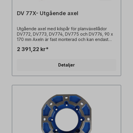
DV 77X- Utgående axel
Utgående axel med kilspår för planväxellådor
DV772, DV773, DV774, DV775 och DV776, 90 x
170 mm Axeln är fast monterad och kan endast
beställas tillsammans med en växelmotor. Alla
2 391,22 kr*
produktbilder är icke-bindande exempel! Med
reservation för tekniska ändringar.
Detaljer