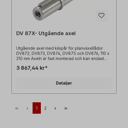
DV 87X- Utgående axel
Utgående axel med kilspår för planväxellådor
DV872, DV873, DV874, DV875 och DV876, 110 x
210 mm Axeln är fast monterad och kan endast
beställas tillsammans med en växelmotor. Alla
3 867,44 kr*
produktbilder är icke-bindande exempel! Med
reservation för tekniska ändringar.
Detaljer
1
2