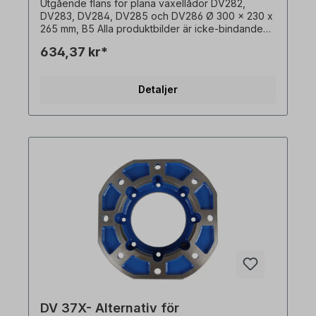
Utgående fläns för plana växellådor DV282,
DV283, DV284, DV285 och DV286 Ø 300 x 230 x
265 mm, B5 Alla produktbilder är icke-bindande
exempel! Med reservation för tekniska ändringar.
634,37 kr*
Detaljer
DV 37X- Alternativ för