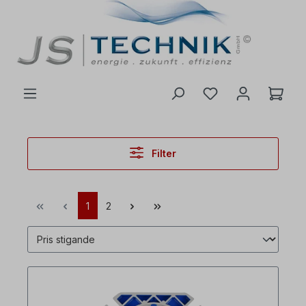
l huvudinnehåll
Filter
1
2