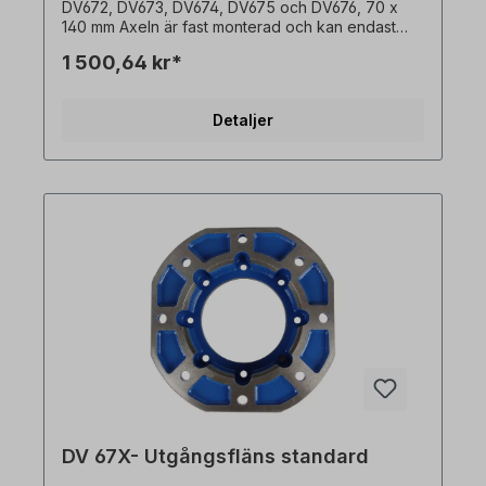
DV672, DV673, DV674, DV675 och DV676, 70 x
140 mm Axeln är fast monterad och kan endast
beställas tillsammans med en växelmotor. Alla
1 500,64 kr*
produktbilder är icke-bindande exempel! Med
reservation för tekniska ändringar.
Detaljer
DV 67X- Utgångsfläns standard