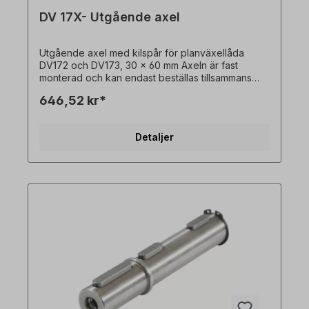
DV 17X- Utgående axel
Utgående axel med kilspår för planväxellåda
DV172 och DV173, 30 x 60 mm Axeln är fast
monterad och kan endast beställas tillsammans
med en växelmotor. Alla produktbilder är icke-
646,52 kr*
bindande exempel! Med reservation för tekniska
ändringar.
Detaljer