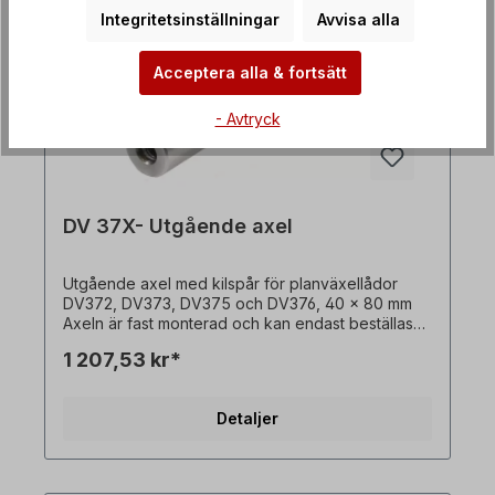
Integritetsinställningar
Avvisa alla
Acceptera alla & fortsätt
- Avtryck
DV 37X- Utgående axel
Utgående axel med kilspår för planväxellådor
DV372, DV373, DV375 och DV376, 40 x 80 mm
Axeln är fast monterad och kan endast beställas
tillsammans med en växelmotor. Alla produktbilder
1 207,53 kr*
är icke-bindande exempel! Med reservation för
tekniska ändringar.
Detaljer