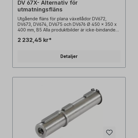
DV 67X- Alternativ för
utmatningsfläns
Utgående fläns för plana växellådor DV672,
DV673, DV674, DV675 och DV676 Ø 450 x 350 x
400 mm, B5 Alla produktbilder är icke-bindande
exempel! Med reservation för tekniska ändringar.
2 232,45 kr*
Detaljer