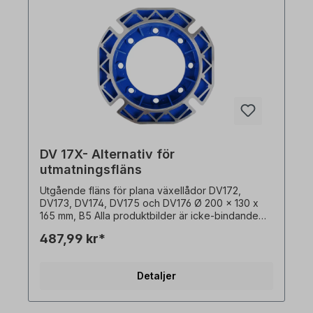
DV 17X- Alternativ för
utmatningsfläns
Utgående fläns för plana växellådor DV172,
DV173, DV174, DV175 och DV176 Ø 200 x 130 x
165 mm, B5 Alla produktbilder är icke-bindande
exempel! Med reservation för tekniska ändringar.
487,99 kr*
Detaljer