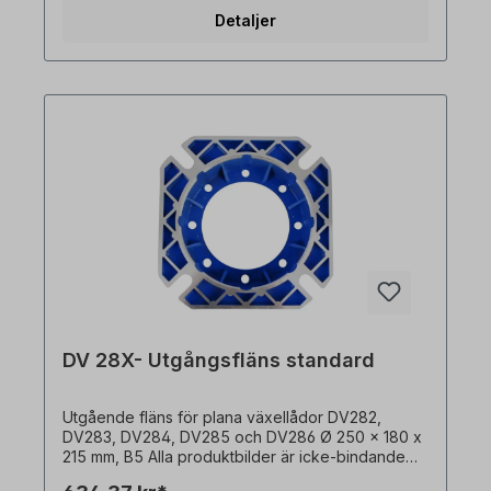
Detaljer
DV 28X- Utgångsfläns standard
Utgående fläns för plana växellådor DV282,
DV283, DV284, DV285 och DV286 Ø 250 x 180 x
215 mm, B5 Alla produktbilder är icke-bindande
exempel! Med reservation för tekniska ändringar.