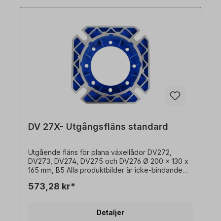
DV 27X- Utgångsfläns standard
Utgående fläns för plana växellådor DV272,
DV273, DV274, DV275 och DV276 Ø 200 x 130 x
165 mm, B5 Alla produktbilder är icke-bindande
exempel! Med reservation för tekniska ändringar.
573,28 kr*
Detaljer