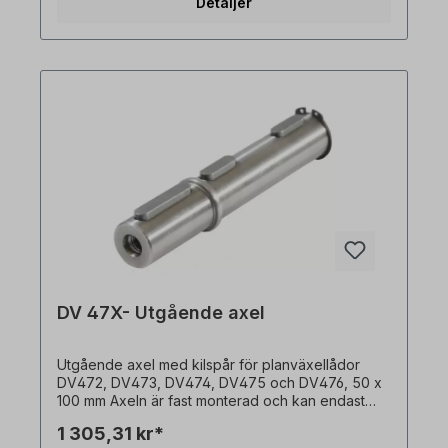
Detaljer
DV 47X- Utgående axel
Utgående axel med kilspår för planväxellådor
DV472, DV473, DV474, DV475 och DV476, 50 x
100 mm Axeln är fast monterad och kan endast
beställas tillsammans med en växelmotor. Alla
1 305,31 kr*
produktbilder är icke-bindande exempel! Med