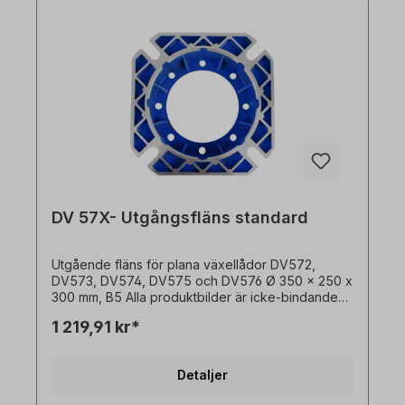
DV 57X- Utgångsfläns standard
Utgående fläns för plana växellådor DV572,
DV573, DV574, DV575 och DV576 Ø 350 x 250 x
300 mm, B5 Alla produktbilder är icke-bindande
exempel! Med reservation för tekniska ändringar.
1 219,91 kr*
Detaljer