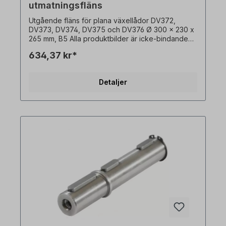
utmatningsfläns
Utgående fläns för plana växellådor DV372,
DV373, DV374, DV375 och DV376 Ø 300 x 230 x
265 mm, B5 Alla produktbilder är icke-bindande
exempel! Med reservation för tekniska ändringar.
634,37 kr*
Detaljer