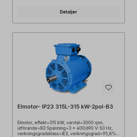
PTC150°C termistorer, Stilleståndsvärme, Axel=90
x 170 mm Vikt=1230 kg, driftläge=S1- 100% ED,
Detaljer
kopplingslådans placering=överst, hölje=grå
gjutjärn, isoleringsklass=F, TEFC IC01,
Kullager=SKF eller motsvarande, kylning=intern
kylning, motorfötter=gjutna (om sådana finns).
Elmotorn är lämplig för användning med
frekvensomriktare och för båda
rotationsriktningarna. I enlighet med VDE 0105 och
IEC 364 får allt arbete på den elektriska
drivenheten endast utföras av kvalificerad
personal Kvalificerad personal. För modifieringar
eller specialkonstruktioner, vänligen skicka en
förfrågan till oss. Finns även i flänsversion mot en
extra kostnad. Alla produktbilder är icke-bindande
exempel! Med reservation för tekniska ändringar.
Elmotor- IP23 315L-315 kW-2pol-B3
Elmotor, effekt=315 kW, varvtal=3000 rpm,
utförande=B3 Spänning=3 x 400/690 V-50 Hz,
verkningsgradsklass=IE3, verkningsgrad=95,8%,