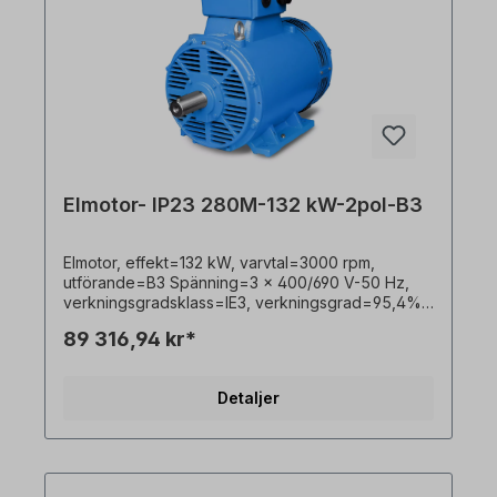
Elmotor- IP23 280M-132 kW-2pol-B3
Elmotor, effekt=132 kW, varvtal=3000 rpm,
utförande=B3 Spänning=3 x 400/690 V-50 Hz,
verkningsgradsklass=IE3, verkningsgrad=95,4%,
färg=RAL 7031 (blågrå) Skyddsklass=IP23,
89 316,94 kr*
Temperaturgivare=3 x PTC130°C och 3 x
PTC150°C termistorer, Stilleståndsvärme, Axel=65
x 140 mm Vikt=730 kg, driftläge=S1- 100% ED,
Detaljer
kopplingslådans läge=topp, hölje=grå gjutjärn,
isoleringsklass=F, TEFC IC01, Kullager=SKF eller
motsvarande, kylning=intern kylning,
motorfötter=gjutna (om sådana finns). Elmotorn är
lämplig för användning med frekvensomriktare