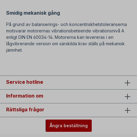
Smidig mekanisk gång
På grund av balanserings- och koncentriskhetstoleranserna
motsvarar motorernas vibrationsbeteende vibrationsnivå A
enligt DIN EN 60034-14. Motorerna kan levereras i en
lågvibrerande version om särskilda krav ställs på mekanisk
jämnhet.
SEO=IP23 elmotorer från 11 kW till 710 kW
Service hotline
Information om
Rättsliga frågor
Ångra beställning