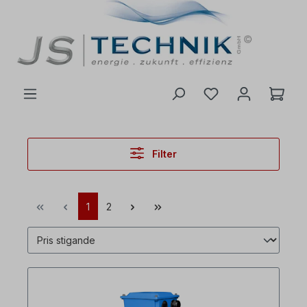
l huvudinnehåll
Filter
1
2