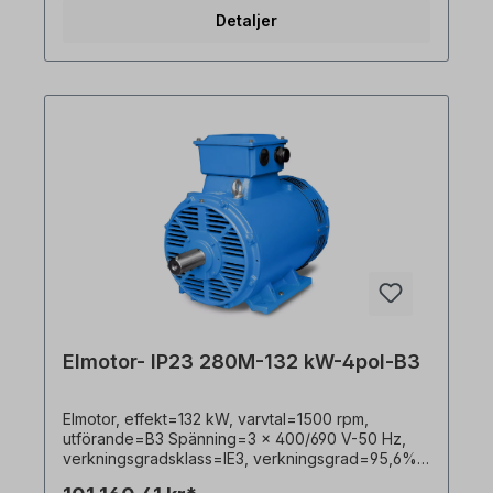
x 170 mm Vikt=760 kg, driftläge=S1- 100% ED,
Detaljer
kopplingslådans placering=topp, hölje=grå
gjutjärn, isoleringsklass=F, TEFC IC01,
Kullager=SKF eller motsvarande, kylning=intern
kylning, motorfötter=gjutna (om sådana finns).
Elmotorn är lämplig för användning med
frekvensomriktare och för båda
rotationsriktningarna. I enlighet med VDE 0105 och
IEC 364 får allt arbete på den elektriska
drivenheten endast utföras av kvalificerad
personal Kvalificerad personal. För modifieringar
eller specialkonstruktioner, vänligen skicka en
förfrågan till oss. Finns även i flänsversion mot en
extra kostnad. Alla produktbilder är icke-bindande
exempel! Med reservation för tekniska ändringar.
Elmotor- IP23 280M-132 kW-4pol-B3
Elmotor, effekt=132 kW, varvtal=1500 rpm,
utförande=B3 Spänning=3 x 400/690 V-50 Hz,
verkningsgradsklass=IE3, verkningsgrad=95,6%,
färg=RAL 7031 (blågrå) Skyddsklass=IP23,