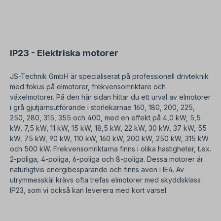
personal Kvalificerad personal. För modifieringar
eller specialkonstruktioner, vänligen skicka en
förfrågan till oss. Finns även i flänsversion mot en
extra kostnad. Alla produktbilder är icke-bindande
exempel! Med reservation för tekniska ändringar.
IP23 - Elektriska motorer
JS-Technik GmbH är specialiserat på professionell drivteknik
med fokus på elmotorer, frekvensomriktare och
växelmotorer. På den här sidan hittar du ett urval av elmotorer
i grå gjutjärnsutförande i storlekarnae 160, 180, 200, 225,
250, 280, 315, 355 och 400, med en effekt på 4,0 kW, 5,5
kW, 7,5 kW, 11 kW, 15 kW, 18,5 kW, 22 kW, 30 kW, 37 kW, 55
kW, 75 kW, 90 kW, 110 kW, 160 kW, 200 kW, 250 kW, 315 kW
och 500 kW. Frekvensomriktarna finns i olika hastigheter, t.ex.
2-poliga, 4-poliga, 6-poliga och 8-poliga. Dessa motorer är
naturligtvis energibesparande och finns även i IE4. Av
utrymmesskäl krävs ofta trefas elmotorer med skyddsklass
IP23, som vi också kan leverera med kort varsel.