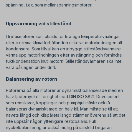
spänning, t.ex. som mellanspänningsmotorer.
Uppvärmning vid stillestånd
I trefasmotorer som utsätts för kraftiga temperaturväxlingar
eller extrema klimatförhållanden riskerar motorlindningen att
kondensera. Som tillval kan en inbyggd stilleståndsvärmare
värma upp motorlindningen efter avstängning och förhindra
fuktkondensation inuti motorn. Stilleståndsvärmaren ska inte
vara påslagen under drift.
Balansering av rotorn
Rotorerna på alla motorer är dynamiskt balanserade med en
halv fjädernyckel i enlighet med DIN ISO 8821. Drivelement
som remskivor, kopplingar och pumphjul måste också
balanseras dynamiskt med en halv kil. Man måste se till att
navets längd och kilspårets längd stämmer överens så att det
inte uppstår någon ytterligare restobalans. Full
nyckelbalansering är också möjlig på särskild begäran.