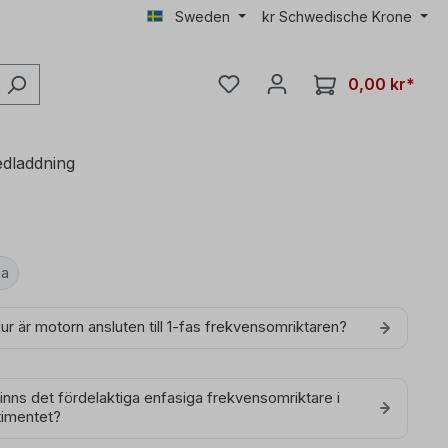
Sweden
kr
Schwedische Krone
0,00 kr*
dladdning
ga
Hur är motorn ansluten till 1-fas frekvensomriktaren?
Finns det fördelaktiga enfasiga frekvensomriktare i
timentet?