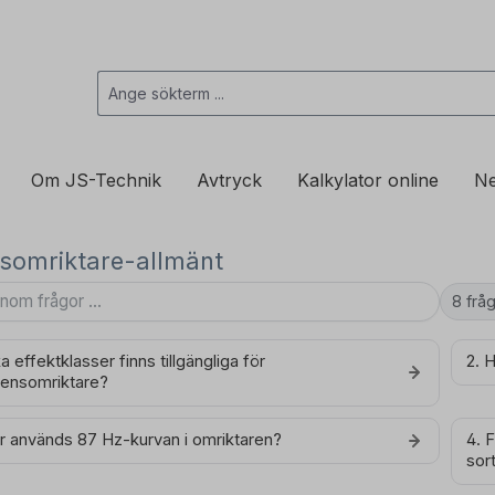
Om JS-Technik
Avtryck
Kalkylator online
Ne
somriktare-allmänt
8 frå
lka effektklasser finns tillgängliga för
2. 
vensomriktare?
r används 87 Hz-kurvan i omriktaren?
4. 
sor