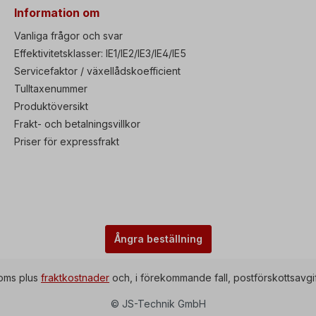
Information om
Vanliga frågor och svar
Effektivitetsklasser: IE1/IE2/IE3/IE4/IE5
Servicefaktor / växellådskoefficient
Tulltaxenummer
Produktöversikt
Frakt- och betalningsvillkor
Priser för expressfrakt
Ångra beställning
 moms plus
fraktkostnader
och, i förekommande fall, postförskottsavgif
© JS-Technik GmbH