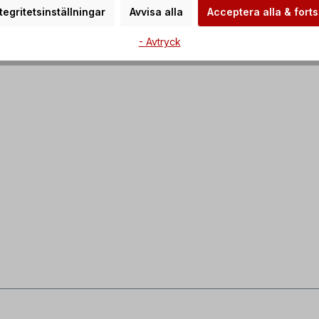
tegritetsinställningar
Avvisa alla
Acceptera alla & forts
- Avtryck