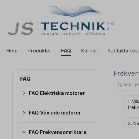
ill sökning
Hoppa till huvudnavigering
Hem
Produkter
FAQ
Karriär
Kontakta oss
Frekven
FAQ
FAQ Elektriska motorer
1. Vi
frek
FAQ Växlade motorer
3. Nä
FAQ Frekvensomriktare