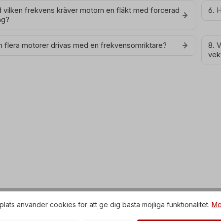
d vilken frekvens kräver motorn en fläkt med forcerad
6. 
ng?
n flera motorer drivas med en frekvensomriktare?
8. 
vek
ats använder cookies för att ge dig bästa möjliga funktionalitet.
Me