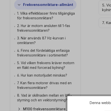
Frekvensomriktare-allmänt
5. Vi
kylni
1. Vilka effektklasser finns tillgängliga
för frekvensomriktare?
7. Ka
2. Hur är motorn ansluten till 1-fas
frekvensomriktaren?
3. När används 87 Hz-kurvan i
omriktaren?
4. Finns det fördelaktiga enfasiga
frekvensomriktare i sortimentet?
5. Vid vilken frekvens kräver motorn
en fläkt med forcerad kylning?
6. Hur kan motorljudet minskas?
7. Kan flera motorer drivas med en
frekvensomriktare?
8. Vad är skillnaden mellan en U/F-
styrning och en vektorstyrning?
Denna webbpl
M100 frekvensomriktare