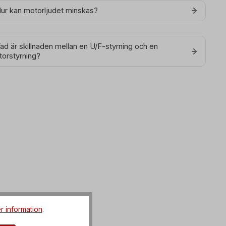
Hur kan motorljudet minskas?
Vad är skillnaden mellan en U/F-styrning och en
torstyrning?
r information
.