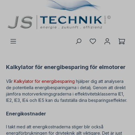
l huvudinnehåll
Kalkylator för energibesparing för elmotorer
Vår
Kalkylator för energibesparing
hjälper dig att analysera
de potentiella energibesparingarna i detalj. Genom att direkt
jämföra motorverkningsgraderna i effektivitetsklasserna IE1,
IE2, IE3, IE4 och IE5 kan du fastställa dina besparingseffekter.
Energikostnader
I takt med att energikostnaderna stiger blir också
energiförbrukningen för drivteknik allt viktigare. Det är just