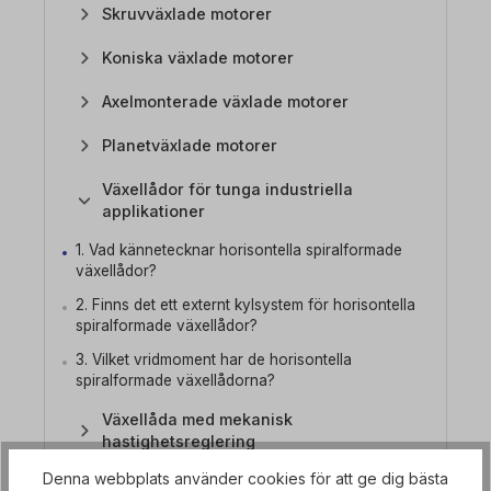
Skruvväxlade motorer
Koniska växlade motorer
Axelmonterade växlade motorer
Planetväxlade motorer
Växellådor för tunga industriella
applikationer
1. Vad kännetecknar horisontella spiralformade
växellådor?
2. Finns det ett externt kylsystem för horisontella
spiralformade växellådor?
3. Vilket vridmoment har de horisontella
spiralformade växellådorna?
Växellåda med mekanisk
hastighetsreglering
Denna webbplats använder cookies för att ge dig bästa
Växelmotorer med frekvensomriktare