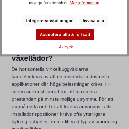
möjliga funktionalitet.
Mer information
.
FAQ Frekvensomriktare
Integritetsinställningar
Avvisa alla
Acceptera alla & fortsätt
1. Vad kännetecknar
- Avtryck
horisontella spiralformade
växellådor?
De horisontella vinkelkuggväxlarna
kännetecknas av att de används i industriella
applikationer där höga belastningar krävs. H-
serien är konstruerad för att maximera
prestandan på minsta möjliga utrymme. För att
uppnå detta och för att kunna användas i alla
installationspositioner krävs ofta ytterligare
kylning och/eller en modifierad typ av smörjning
av växellådan.