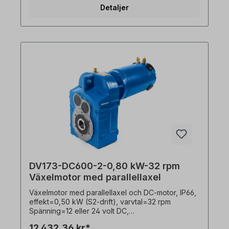
motorvarvtal=2 pol, utväxlingsförhållande
Detaljer
(i)=44,66 Vridmoment=103 Nm, servicefaktor
(fs)=1,9, anslutning=terminalbult, vikt=21,0 kg En
extern varvtalsreglering finns som tillval.
Växellådan kan drivas i båda rotationsriktningarna
och är försedd med oljepåfyllning. I enlighet med
VDE 0105 och IEC 364 får allt arbete på den
elektriska drivenheten Elektriska drivenheten
endast utföras av kvalificerad personal. Alla
produktbilder är icke-bindande exempel! Med
förbehåll för tekniska ändringar. Välj önskad
installationsposition och version vid beställningen!
DV173-DC600-2-0,80 kW-32 rpm
Växelmotor med parallellaxel
Växelmotor med parallellaxel och DC-motor, IP66,
effekt=0,50 kW (S2-drift), varvtal=32 rpm
Spänning=12 eller 24 volt DC,
skyddsklass=växellåda IP55, motor IP66,
12 432,36 kr*