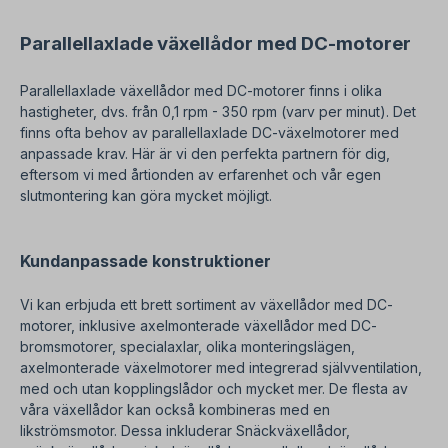
Välj önskad installationsposition och version vid
beställningen!
Parallellaxlade växellådor med DC-motorer
Parallellaxlade växellådor med DC-motorer finns i olika
hastigheter, dvs. från 0,1 rpm - 350 rpm (varv per minut). Det
finns ofta behov av parallellaxlade DC-växelmotorer med
anpassade krav. Här är vi den perfekta partnern för dig,
eftersom vi med årtionden av erfarenhet och vår egen
slutmontering kan göra mycket möjligt.
Kundanpassade konstruktioner
Vi kan erbjuda ett brett sortiment av växellådor med DC-
motorer, inklusive axelmonterade växellådor med DC-
bromsmotorer, specialaxlar, olika monteringslägen,
axelmonterade växelmotorer med integrerad självventilation,
med och utan kopplingslådor och mycket mer. De flesta av
våra växellådor kan också kombineras med en
likströmsmotor. Dessa inkluderar Snäckväxellådor,