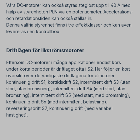
Våra DC-motorer kan också styras steglöst upp till 40 A med
hjälp av styrenheten PLN via en potentiometer. Accelerations-
och retardationstiden kan också ställas in.
Denna valfria styrenhet finns i tre effektklasser och kan även
levereras i en kontrollbox
.
Driftlägen för likströmsmotorer
Eftersom DC-motorer i många applikationer endast körs
under korta perioder är driftläget ofta i S2. Här följer en kort
översikt över de vanligaste driftlägena för elmotorer:
kontinuerlig drift S1, korttidsdrift S2, intermittent drift S3 (utan
start, utan bromsning), intermittent drift S4 (med start, utan
bromsning), intermittent drift S5 (med start, med bromsning),
kontinuerlig drift S6 (med intermittent belastning),
reverseringsdrift S7, kontinuerlig drift (med variabel
hastighet).
SEO=Platt växellåda med DC-motor i 12V + 24V