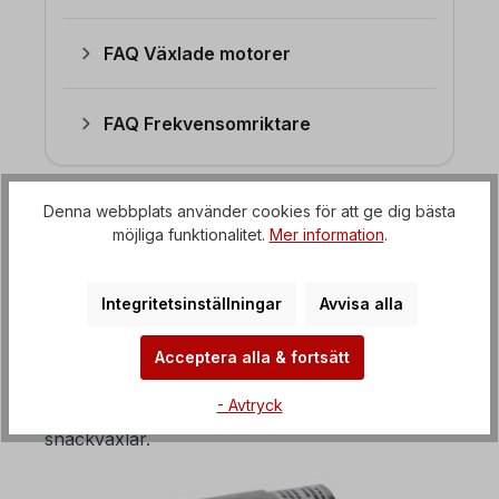
FAQ Växlade motorer
FAQ Frekvensomriktare
4. Vilken typ av DC-motorer
Denna webbplats använder cookies för att ge dig bästa
möjliga funktionalitet.
Mer information
.
finns tillgängliga?
DC-motorerna
är
permanentmagnetmotorer
.
Integritetsinställningar
Avvisa alla
Dessa är vanligtvis kundanpassade produkter
som har byggts i stora mängder. Vi lämnar
Acceptera alla & fortsätt
gärna en offert till dig om du behöver en sådan.
- Avtryck
DC-drivenheter köps ofta i kombination med
snäckväxlar.