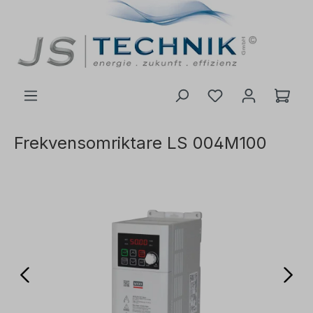
l huvudinnehåll
Frekvensomriktare LS 004M100