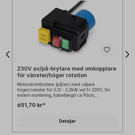
230V av/på-brytare med omkopplare
för vänster/höger rotation
Motorströmbrytare (på/av) med väljare
höger/vänster för 0,12 - 2,2kW vid 1x 230V, för
extern montering, kabellängd ca 90cm,
Beskrivning: - underspänningsutlösare,-
651,70 kr*
brytförmåga 16 A - 1x230V,- omgivningstemperatur
-5°C till +40°C- kragplugg 1x230 V. Växling av
rotationsriktning endast när motorn står stilla!
Detaljer