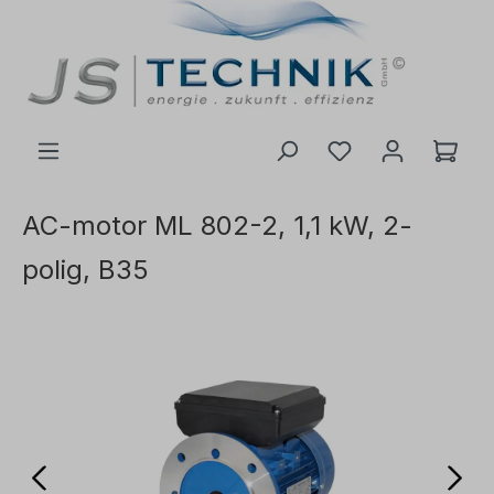
l huvudinnehåll
AC-motor ML 802-2, 1,1 kW, 2-
polig, B35