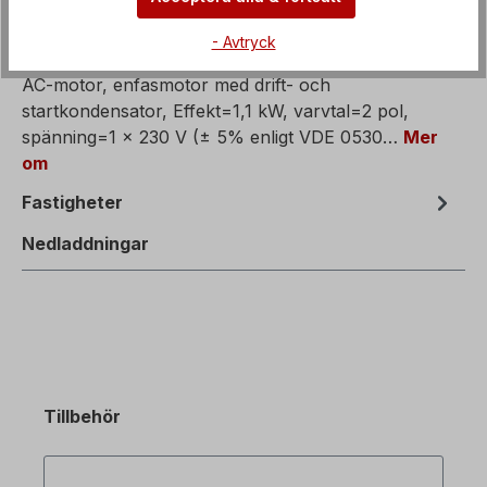
- Avtryck
Beskrivning av
AC-motor, enfasmotor med drift- och
startkondensator, Effekt=1,1 kW, varvtal=2 pol,
spänning=1 x 230 V (± 5% enligt VDE 0530…
Mer
om
Fastigheter
Nedladdningar
Tillbehör