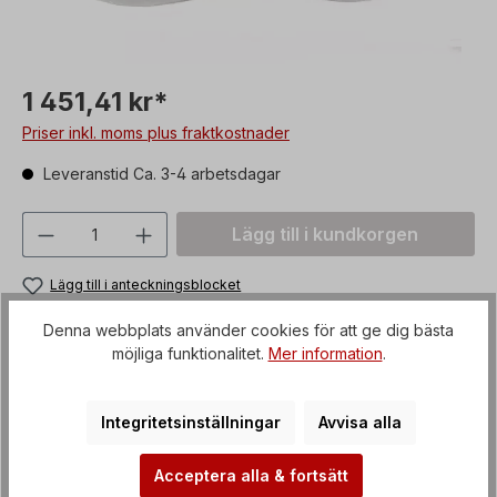
1 451,41 kr*
Priser inkl. moms plus fraktkostnader
Leveranstid Ca. 3-4 arbetsdagar
Produktkvantitet: Ange önskat värde ell
Lägg till i kundkorgen
Lägg till i anteckningsblocket
Produktnummer:
Z000HZG56-90
Denna webbplats använder cookies för att ge dig bästa
möjliga funktionalitet.
Mer information
.
Betalningsmetoder
Integritetsinställningar
Avvisa alla
Acceptera alla & fortsätt