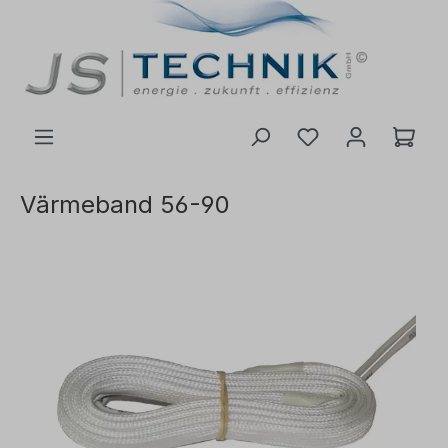
l huvudinnehåll
Värmeband 56-90