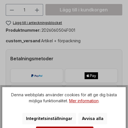
Produktkvantitet: Ange önskat värde ell
Lägg till i kundkorgen
Lägg till i anteckningsblocket
Produktnummer:
2D26060504F001
custom_versand
Artikel + förpackning
Betalningsmetoder
Denna webbplats använder cookies för att ge dig bästa
möjliga funktionalitet.
Mer information
.
Integritetsinställningar
Avvisa alla