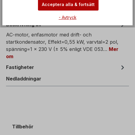
Acceptera alla & fortsätt
- Avtryck
Beskrivning av
AC-motor, enfasmotor med drift- och
startkondensator, Effekt=0,55 kW, varvtal=2 pol,
spänning=1 x 230 V (± 5% enligt VDE 053…
Mer
om
Fastigheter
Nedladdningar
Tillbehör