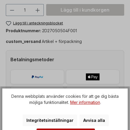
Produktkvantitet: Ange önskat värde ell
Lägg till i kundkorgen
Lägg till i anteckningsblocket
Produktnummer:
2D27050504F001
custom_versand
Artikel + förpackning
Betalningsmetoder
Denna webbplats använder cookies för att ge dig bästa
möjliga funktionalitet.
Mer information
.
Integritetsinställningar
Avvisa alla