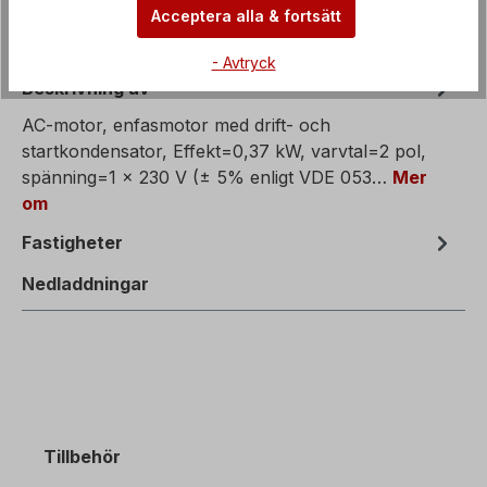
Acceptera alla & fortsätt
- Avtryck
Beskrivning av
AC-motor, enfasmotor med drift- och
startkondensator, Effekt=0,37 kW, varvtal=2 pol,
spänning=1 x 230 V (± 5% enligt VDE 053…
Mer
om
Fastigheter
Nedladdningar
Tillbehör