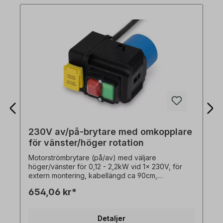
230V av/på-brytare med omkopplare
för vänster/höger rotation
Motorströmbrytare (på/av) med väljare
höger/vänster för 0,12 - 2,2kW vid 1x 230V, för
extern montering, kabellängd ca 90cm,
Beskrivning: - underspänningsutlösare,-
654,06 kr*
brytförmåga 16 A - 1x230V,- omgivningstemperatur
-5°C till +40°C- kragplugg 1x230 V. Växling av
rotationsriktning endast när motorn står stilla!
Detaljer