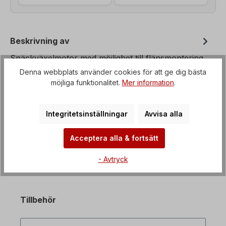
Beskrivning av
Snäckväxelmotor med möjlighet till flänsmontering
från B3 till B35, Spänning=3 x 230/400 V-50 Hz, 3
Denna webbplats använder cookies för att ge dig bästa
x 265/460 V-60 Hz (± 5%…
Mer om
möjliga funktionalitet.
Mer information
.
Fastigheter
Integritetsinställningar
Avvisa alla
Nedladdningar
Acceptera alla & fortsätt
- Avtryck
Tillbehör