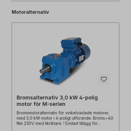
0,5Hz - Skyddsklass IP20 , UL typ 1 (tillval) -
Vridmomentsökning manuell/automatisk -
Motoralternativ
Ingångssignal PNP/NPN valbar - Styrning och
parametrering av en andra motor - Transistor för
dynamisk bromsning integrerad som standard -
Automatisk inställning: Vektormätning av motorn
och auto-tuning - Integrerad RS485-
kommunikation (LS Bus / Modbus RTU) med RJ45
- Fläkt med on/off-styrning, lätt utbytbar
Bromsalternativ 3,0 kW 4-polig
motor för M-serien
Bromsmotoralternativ för vinkelväxlade motorer,
med 3,0 kW motor i 4-poligt utförande. Broms=40
Nm 230V med likriktare. ! Endast tillägg för
bromsmotor och endast tillgängligt i kombination