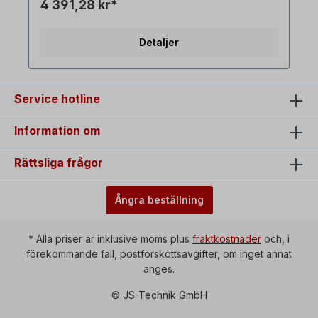
4 391,28 kr*
med motsvarande trefasväxelmotor! Alla
produktbilder är icke-bindande exempel! Med
reservation för tekniska ändringar.
Detaljer
Service hotline
Information om
Rättsliga frågor
Ångra beställning
* Alla priser är inklusive moms plus
fraktkostnader
och, i
förekommande fall, postförskottsavgifter, om inget annat
anges.
© JS-Technik GmbH