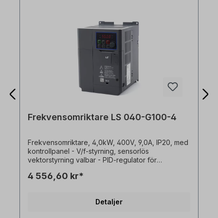
Frekvensomriktare LS 040-G100-4
Frekvensomriktare, 4,0kW, 400V, 9,0A, IP20, med
kontrollpanel - V/f-styrning, sensorlös
vektorstyrning valbar - PID-regulator för
avancerad processtyrning - Högt vridmoment
4 556,60 kr*
över hela motorvarvtalsområdet - 0,1-400Hz
utfrekvens- 1-15kHz klockfrekvens -
Ingångsspänningsområde -15% till +10% -
Detaljer
Felregister: senaste 5 felen - Analog ingång 0 till
+10Vdc / -10 till +10Vdc - 150% vridmoment vid