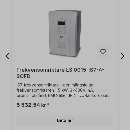
Frekvensomriktare LS 0015-iS7-4-
SOFD
IS7 frekvensomriktare - den mångsidiga
frekvensomriktaren 1,5 kW, 3x400V, 4A,
bromsmotstånd, EMC-filter, IP21, DC-länkdrossel
(DC-reaktor), med kontrollpanel. ● Konstant
5 532,54 kr*
vridmoment/variabelt vridmoment för normal
belastning och tung drift● V/f- och V/f PG-
reglering, sensorlös vektorreglering,
Detaljer
vektorreglering med sensor som kan väljas● 150
MIPS höghastighets-DSP● Utmärkt prestanda och