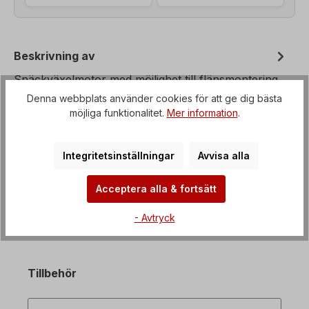
Beskrivning av
Snäckväxelmotor med möjlighet till flänsmontering
från B3 till B35, Spänning=3 x 230/400 V-50 Hz, 3
Denna webbplats använder cookies för att ge dig bästa
x 265/460 V-60 Hz (± 5%…
Mer om
möjliga funktionalitet.
Mer information
.
Fastigheter
Integritetsinställningar
Avvisa alla
Nedladdningar
Acceptera alla & fortsätt
- Avtryck
Tillbehör