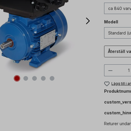
Modell
Återställ va
Produktk
Lägg till i
Produktnum
custom_ver
custom_hin
Returer undan