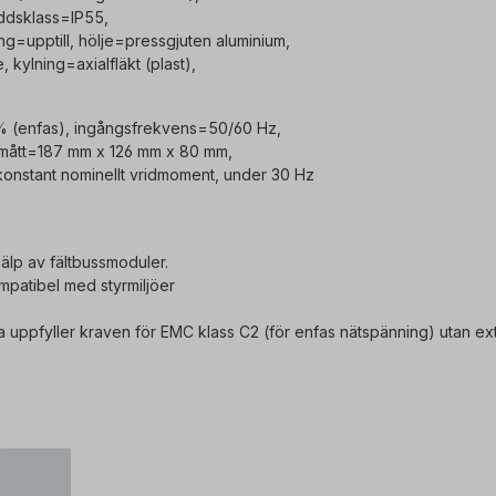
ddsklass=IP55,
g=upptill, hölje=pressgjuten aluminium,
 kylning=axialfläkt (plast),
% (enfas), ingångsfrekvens=50/60 Hz,
 mått=187 mm x 126 mm x 80 mm,
konstant nominellt vridmoment, under 30 Hz
älp av fältbussmoduler.
patibel med styrmiljöer
a uppfyller kraven för EMC klass C2 (för enfas nätspänning) utan ex