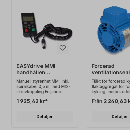
EASYdrive MMI
Forcerad
handhållen
ventilationsen
kontrollenhet
storlek 80
Manuell styrenhet MMI, inkl.
Fläkt för forcerad k
spiralkabel 0,5 m, med M12-
fläktaggregat för f
skruvkoppling Följande
kylning, motorstorl
funktioner är möjliga med
klass F, skyddsklass
1 925,42 kr*
Från
2 240,63 
EASYdrive MMI: -
vikt 2,7 kg, multispä
Parametrisering av enhetens
1x230 V-50 Hz, 35 w
inställningar - Styrning (t.ex.
A, 2950 rpm, 58 m3/
Detaljer
Detaljer
låsning och frigöring) -
kondensator 3µF1x
Visning av olika
Hz, 45 watt, 0,21 A,
processvariabler - Lagring
rpm, 58 m3/h, kond