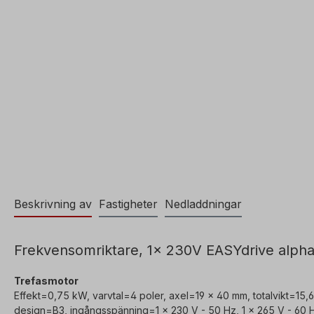
Beskrivning av
Fastigheter
Nedladdningar
Frekvensomriktare, 1x 230V EASYdrive alpha
Trefasmotor
Effekt=0,75 kW, varvtal=4 poler, axel=19 x 40 mm, totalvikt=15,6
design=B3, ingångsspänning=1 x 230 V - 50 Hz, 1 x 265 V - 60 