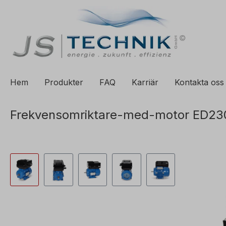
ill sökning
Hoppa till huvudnavigering
Hem
Produkter
FAQ
Karriär
Kontakta oss
Frekvensomriktare-med-motor ED23