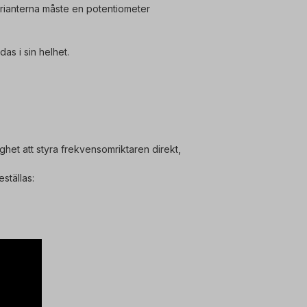
ianterna måste en potentiometer
s i sin helhet.
et att styra frekvensomriktaren direkt,
ställas: