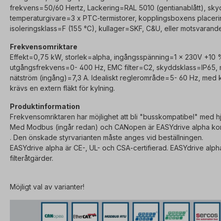
frekvens=50/60 Hertz, Lackering=RAL 5010 (gentianablått), sky
temperaturgivare=3 x PTC-termistorer, kopplingsboxens placerin
isoleringsklass=F (155 °C), kullager=SKF, C&U, eller motsvarande,
Frekvensomriktare
Effekt=0,75 kW, storlek=alpha, ingångsspänning=1 x 230V +10 
utgångsfrekvens=0- 400 Hz, EMC filter=C2, skyddsklass=IP65,
nätström (ingång)=7,3 A. Idealiskt reglerområde=5- 60 Hz, med 
krävs en extern fläkt för kylning.
Produktinformation
Frekvensomriktaren har möjlighet att bli "busskompatibel" med hj
Med Modbus (ingår redan) och CANopen är EASYdrive alpha kom
. Den önskade styrvarianten måste anges vid beställningen.
EASYdrive alpha är CE-, UL- och CSA-certifierad. EASYdrive alph
filteråtgärder.
Möjligt val av varianter!