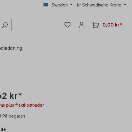
Sweden
kr
Schwedische Krone
0,00 kr*
dladdning
62 kr*
oms plus fraktkostnader
d På begäran
åde