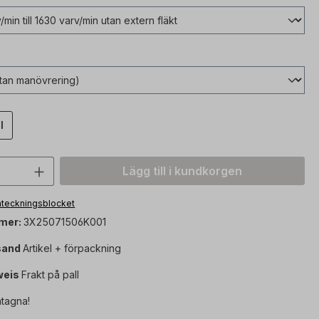
l
vantitet: Ange önskat värde eller använ
Lägg till i kundkorgen
 anteckningsblocket
mer:
3X25071506K001
sand
Artikel + förpackning
weis
Frakt på pall
tagna!