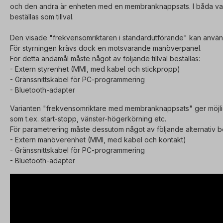
och den andra är enheten med en membranknappsats. I båda var
beställas som tillval.
Den visade "frekvensomriktaren i standardutförande" kan använda
För styrningen krävs dock en motsvarande manöverpanel.
För detta ändamål måste något av följande tillval beställas:
- Extern styrenhet (MMI, med kabel och stickpropp)
- Gränssnittskabel för PC-programmering
- Bluetooth-adapter
Varianten "frekvensomriktare med membranknappsats" ger möjligh
som t.ex. start-stopp, vänster-högerkörning etc.
För parametrering måste dessutom något av följande alternativ be
- Extern manöverenhet (MMI, med kabel och kontakt)
- Gränssnittskabel för PC-programmering
- Bluetooth-adapter