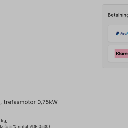
Betalni
, trefasmotor 0,75kW
 kg,
Hz (± 5 % enligt VDE 0530),