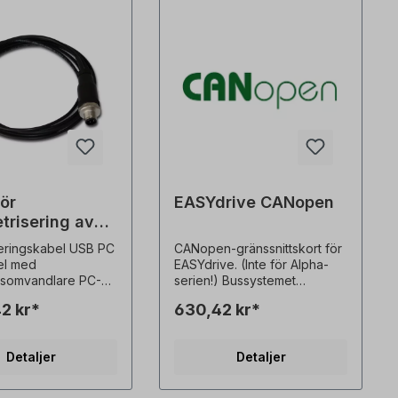
för
EASYdrive CANopen
trisering av
ive
eringskabel USB PC
CANopen-gränssnittskort för
el med
EASYdrive. (Inte för Alpha-
ttsomvandlare PC-
serien!) Bussystemet
ra tillgänglig som
CANopen tillhör familjen av
42 kr*
630,42 kr*
dladdning Alla
fältbussar och är baserat på
lder är icke-
CAN-bussen (Controller Area
 exempel! Med
Network). Nätverket har i
Detaljer
Detaljer
on för tekniska
regel en linjär struktur. Den
.
maximala
dataöverföringshastigheten