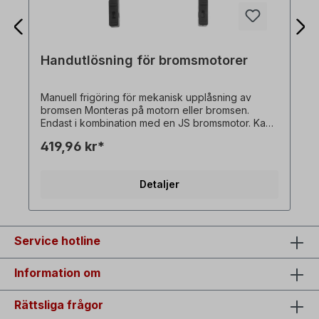
Handutlösning för bromsmotorer
Manuell frigöring för mekanisk upplåsning av
bromsen Monteras på motorn eller bromsen.
Endast i kombination med en JS bromsmotor. Kan
inte beställas individuellt! Alla produktbilder är
419,96 kr*
icke-bindande exempel! Med reservation för
tekniska ändringar.
Detaljer
Service hotline
Information om
Rättsliga frågor