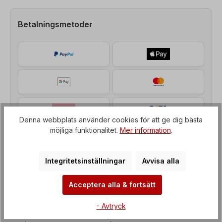
Betalningsmetoder
Denna webbplats använder cookies för att ge dig bästa
möjliga funktionalitet.
Mer information
.
Integritetsinställningar
Avvisa alla
Beskrivning av
Acceptera alla & fortsätt
Bromsmotor, effekt=4 kW, varvtal=1500 rpm
- Avtryck
Spänning=3 x 400/690 V-50 Hz, 3 x 460/795 V-60