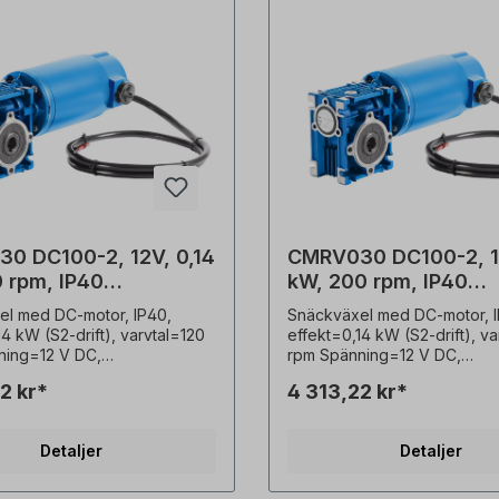
0 DC100-2, 12V, 0,14
CMRV030 DC100-2, 12
0 rpm, IP40
kW, 200 rpm, IP40
äxelmotor
snäckväxelmotor
el med DC-motor, IP40,
Snäckväxel med DC-motor, I
14 kW (S2-drift), varvtal=120
effekt=0,14 kW (S2-drift), v
ning=12 V DC,
rpm Spänning=12 V DC,
ss=växellåda IP55, motor
skyddsklass=växellåda IP55
2 kr*
4 313,22 kr*
ömförbrukning=12 V/16,8 A,
IP40, strömförbrukning=12 V/
S2 (korttidsdrift), ihålig
Driftläge=S2 (korttidsdrift), i
m, motorvarvtal=2 pol,
axel=14 mm, motorvarvtal=2 
Detaljer
Detaljer
 (i)=25, Vridmoment=8,7 Nm,
utväxling (i)=15, Vridmomen
tor (f.s.)=1,7,
servicefaktor (f.s.)=2,8,
g=utdragbar kabel (1 m),
anslutning=utdragbar kabel (