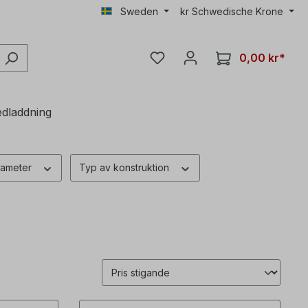
Sweden
kr
Schwedische Krone
0,00 kr*
dladdning
iameter
Typ av konstruktion