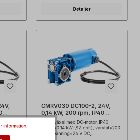
pol,
mm, motorvarvtal=2 pol,
Detaljer
t=14,0 Nm,
utväxlingsförhållande (i)=40,
Vridmoment=12,0 Nm, servicefaktor
1 m),
(f.s.)=1,3, anslutning=utdragbar kabel
(1 m), vikt=3,7 kg. En extern
lval.
varvtalsreglering finns som tillval.
de
Version med broms, roterande kodare
dsklasser
eller andra Skyddsklasser på begäran.
köras i
Växellådan kan köras i båda
ch
rotationsriktningarna och levereras
med inkluderar en oljepåfyllning vid
 enlighet
leverans. I enlighet med VDE 0105 och
 allt
IEC 364 får allt arbete på den
ivenheten
elektriska drivenheten endast utföras
d
av kvalificerad specialistpersonal. Alla
produktbilder är icke-bindande
 Med
exempel! Med reservation för tekniska
ingar.
ändringar.
4V,
CMRV030 DC100-2, 24V,
0
0,14 kW, 200 rpm, IP40
Snäckväxelmotor
P40,
Snäckväxel med DC-motor, IP40,
r information
.
arvtal=150
effekt=0,14 kW (S2-drift), varvtal=200
rpm Spänning=24 V DC,
, motor
skyddsklass=växellåda IP55, motor