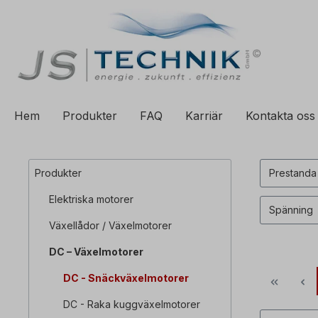
ill sökning
Hoppa till huvudnavigering
Hem
Produkter
FAQ
Karriär
Kontakta oss
Produkter
Prestand
Elektriska motorer
Spänning
Växellådor / Växelmotorer
DC – Växelmotorer
DC - Snäckväxelmotorer
DC - Raka kuggväxelmotorer