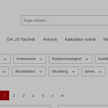
Om JS-Technik
Avtryck
Kalkylator online
Ne
a
Vridmoment
Rotationshastighet
Axeld
Skyddsklass
Utrustning
Series
1
2
3
4
5