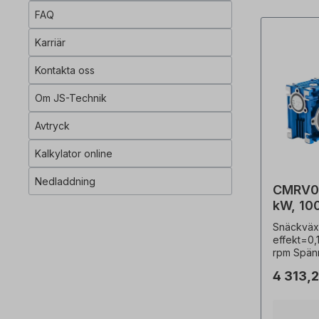
vikt=3,7 
FAQ
varvtalsr
tillval.Vä
Karriär
rotations
med oljep
Kontakta oss
0105 och 
elektrisk
Om JS-Technik
av kvalific
produktbi
Avtryck
exempel! 
ändringar.
Kalkylator online
Nedladdning
CMRV03
kW, 10
Snäckv
Snäckväx
effekt=0,
rpm Spän
skyddskla
4 313,2
IP40, str
Driftläge=
mm, motor
utväxling