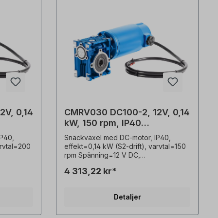
V, 0,14
CMRV030 DC100-2, 12V, 0,14
kW, 150 rpm, IP40
snäckväxelmotor
P40,
Snäckväxel med DC-motor, IP40,
arvtal=200
effekt=0,14 kW (S2-drift), varvtal=150
rpm Spänning=12 V DC,
, motor
skyddsklass=växellåda IP55, motor
4 313,22 kr*
16,8 A,
IP40, strömförbrukning=12 V/16,8 A,
hålig
Driftläge=S2 (korttidsdrift), ihålig
pol,
axel=14 mm, motorvarvtal=2 pol,
Detaljer
t=5,6 Nm,
utväxling (i)=20, Vridmoment=7,2 Nm,
servicefaktor (f.s.)=1,9,
1 m),
anslutning=utdragbar kabel (1 m),