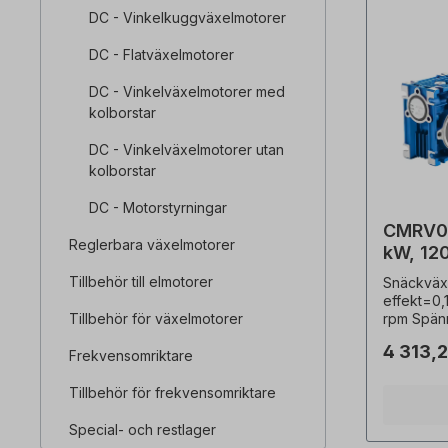
DC - Vinkelkuggväxelmotorer
DC - Flatväxelmotorer
DC - Vinkelväxelmotorer med
kolborstar
DC - Vinkelväxelmotorer utan
kolborstar
DC - Motorstyrningar
CMRV03
Reglerbara växelmotorer
kW, 12
snäckv
Tillbehör till elmotorer
Snäckväx
effekt=0,
Tillbehör för växelmotorer
rpm Spän
skyddskla
4 313,2
IP40, str
Frekvensomriktare
Driftläge=
axel=14 m
Tillbehör för frekvensomriktare
utväxling
servicefak
Special- och restlager
anslutnin