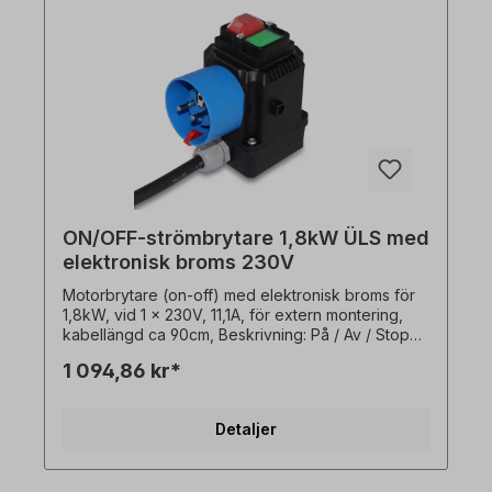
motorbrytare för att skyddamot automatisk omstart
efter spänningsåterställning. Den termiska
sensoröppnaren (PTO) måste finnas i motorn!
ON/OFF-strömbrytare 1,8kW ÜLS med
elektronisk broms 230V
Motorbrytare (on-off) med elektronisk broms för
1,8kW, vid 1 x 230V, 11,1A, för extern montering,
kabellängd ca 90cm, Beskrivning: På / Av / Stopp:
- På / Av / Stopp (0 - 1 / Stopp)-
1 094,86 kr*
Underspänningsutlösare / kontaktor- Elektronisk
DC-broms (motorbroms)- Överbelastningsutlösare
(automatisk återställning)- Skyddskontaktplugg
Detaljer
2P+ E, IP54, till CEE7/VII, IP54- Med transparent
PVC-skydd över På / Av-knapparna-
Utanpåliggande brytare (sluten brytare, vägg-