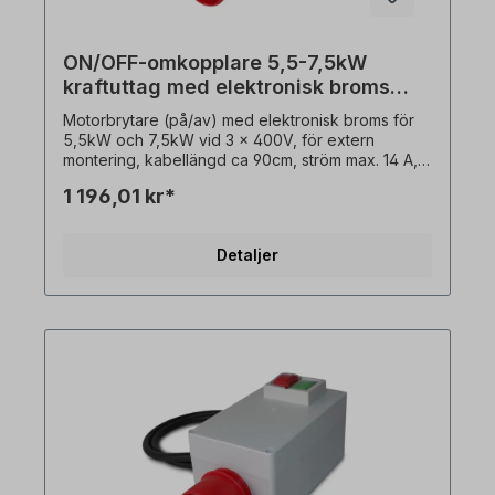
ON/OFF-omkopplare 5,5-7,5kW
kraftuttag med elektronisk broms
400V
Motorbrytare (på/av) med elektronisk broms för
5,5kW och 7,5kW vid 3 x 400V, för extern
montering, kabellängd ca 90cm, ström max. 14 A,
Beskrivning: På / Av / Stopp: - På / Av / Stopp (0 -
1 196,01 kr*
1 / Stopp)- Underspänningsutlösare / kontaktor-
Elektronisk DC-broms (motorbroms)- Skydd av
motordel via värmesensor NC-kontakt
Detaljer
(kraftuttag)- Stickproppskrage CEE 5-polig med
fasomvandlare- Med transparent PVC-lock över
På / Av-knappar- Utanpåliggande brytare (sluten
version, vägg- eller plåtmontering) I
träbearbetningsmaskiner används dessa
motorbrytare för att skydda mot automatisk
omstart efter spänningsåterställning. Den termiska
sensorns NC-kontakt (kraftuttag) måste finnas i
motorn!