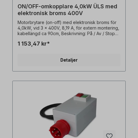
ON/OFF-omkopplare 4,0kW ÜLS med
elektronisk broms 400V
Motorbrytare (on-off) med elektronisk broms för
4,0kW, vid 3 x 400V, 8,19 A, för extern montering,
kabellängd ca 90cm, Beskrivning: På / Av / Stopp:
- På / Av / Stopp (0 - 1 / Stopp)-
1 153,47 kr*
Underspänningsutlösning / kontaktor- Elektronisk
DC-broms (motorbroms)-
Överbelastningsskyddsutlösning (automatisk
Detaljer
återställning)- Stickproppskrage CEE 5-polig med
fasomvandlare- Med transparent PVC-skydd över
På / Av-knappar- Utanpåliggande brytare (version
med sluten brytare, vägg- eller plåtmontering) I
träbearbetningsmaskiner används dessa
motorbrytare för att skydda mot automatisk
omstart efter spänningsåterställning. Ingen extern
termisk sensor (PTO) krävs!