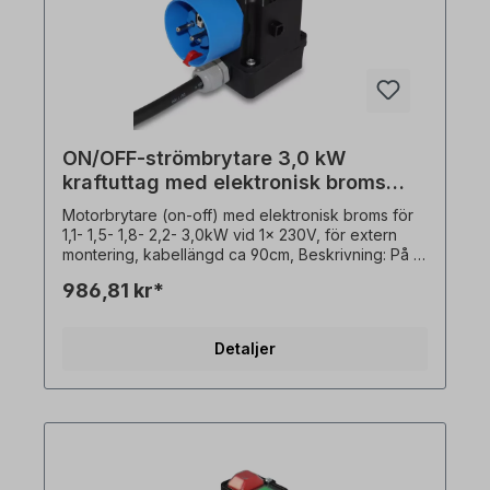
ON/OFF-strömbrytare 3,0 kW
kraftuttag med elektronisk broms
230V
Motorbrytare (on-off) med elektronisk broms för
1,1- 1,5- 1,8- 2,2- 3,0kW vid 1x 230V, för extern
montering, kabellängd ca 90cm, Beskrivning: På /
Av / Stopp: - På / Av / Stopp (0 - 1 / Stopp)-
986,81 kr*
Underspänningsutlösare / kontaktor- Elektronisk
DC-broms (motorbroms)- Motordelskydd via
värmesensor NC-kontakt (kraftuttag)-
Detaljer
Skyddskontakt kontakt 2P+ E, IP54, till CEE7/VII,
IP54- Med transparent PVC-skydd över På / Av-
knappar- Utanpåliggande brytare (version med
sluten brytare, vägg- eller plåtmontering) I
träbearbetningsmaskiner används dessa
motorbrytare för att skydda mot automatisk
omstart efter spänningsåterställning. Den termiska