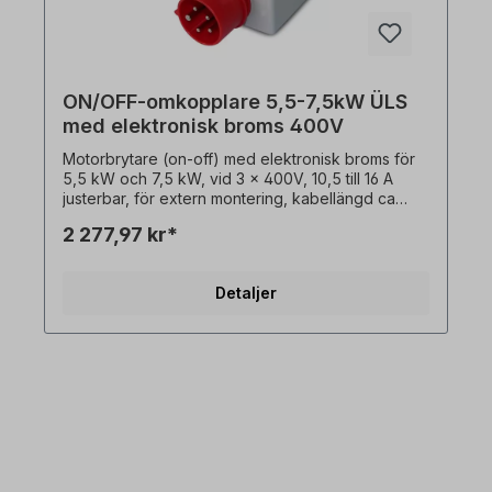
ON/OFF-omkopplare 5,5-7,5kW ÜLS
med elektronisk broms 400V
Motorbrytare (on-off) med elektronisk broms för
5,5 kW och 7,5 kW, vid 3 x 400V, 10,5 till 16 A
justerbar, för extern montering, kabellängd ca
90cm, Beskrivning: På / Av / Stopp: - På / Av /
2 277,97 kr*
Stopp (0 - 1 / Stopp)- Underspänningsutlösning /
kontaktor- Elektronisk DC-broms (motorbroms)-
Överbelastningsskyddsutlösning (automatisk
Detaljer
återställning)- Stickproppskrage CEE 5-polig med
fasomvandlare- Med transparent PVC-skydd över
På / Av-knappar- Utanpåliggande brytare (version
med sluten brytare, vägg- eller plåtmontering) I
träbearbetningsmaskiner används dessa
motorbrytare för att skyddamot automatisk omstart
efter spänningsåterställning. Ingen extern termisk
sensor (PTO) krävs!