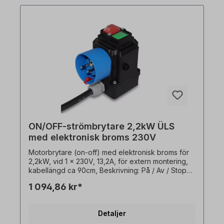
eller plåtmontering) I träbearbetningsmaskiner
används dessa motorbrytare för att skyddamot
automatisk omstart efter spänningsåterställning.
Ingen extern termisk sensor (PTO) krävs!
ON/OFF-strömbrytare 2,2kW ÜLS
med elektronisk broms 230V
Motorbrytare (on-off) med elektronisk broms för
2,2kW, vid 1 x 230V, 13,2A, för extern montering,
kabellängd ca 90cm, Beskrivning: På / Av / Stopp:
- På / Av / Stopp (0 - 1 / Stopp)-
1 094,86 kr*
Underspänningsutlösare / kontaktor- Elektronisk
DC-broms (motorbroms)- Överbelastningsutlösare
(automatisk återställning)- Skyddskontaktkontakt
Detaljer
2P+ E, IP54, till CEE7/VII, IP54- Med transparent