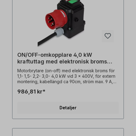
sensoröppnaren (PTO) måste finnas i motorn!
ON/OFF-omkopplare 4,0 kW
kraftuttag med elektronisk broms
400V
Motorbrytare (on-off) med elektronisk broms för
1,1- 1,5- 2,2- 3,0- 4,0 kW vid 3 x 400V, för extern
montering, kabellängd ca 90cm, ström max. 9 A,
Beskrivning: På / Av / Stopp: - På / Av / Stopp (0 -
986,81 kr*
1 / Stopp)- Underspänningsutlösare / kontaktor-
Elektronisk likströmsbroms (motorbroms)-
Motordelskydd via värmesensor NC-kontakt
Detaljer
(kraftuttag)- Stickproppskrage CEE 16A 5-polig
med fasomvandlare- Med transparent PVC-skydd
över På / Av-knappar- Utanpåliggande brytare
(sluten version, vägg- eller plåtmontering) I
träbearbetningsmaskiner används dessa