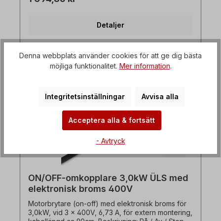
Underspänningsutlösare / kontaktor- Elektronisk
DC-broms (motorbroms)- Överbelastningsutlösare
(automatisk återställning)- Skyddskontaktplugg
Detaljer
2P+ E, IP54, till CEE7/VII, IP54- Med transparent
PVC-skydd över På / Av-knapparna-
Utanpåliggande brytare (sluten brytare, vägg-
eller plåtmontering) För träbearbetningsmaskiner
Denna webbplats använder cookies för att ge dig bästa
används dessa motorbrytare för att skydda mot
möjliga funktionalitet.
Mer information
.
automatisk omstart efter spänningsåterställning
Omstart efter spänningsåterställning. Ingen extern
termisk sensor (PTO) krävs!
Integritetsinställningar
Avvisa alla
Acceptera alla & fortsätt
- Avtryck
ON/OFF-omkopplare 3,0kW ÜLS med
elektronisk broms 400V
Motorbrytare (on-off) med elektronisk broms för
3,0kW, vid 3 x 400V, 6,73 A, för extern montering,