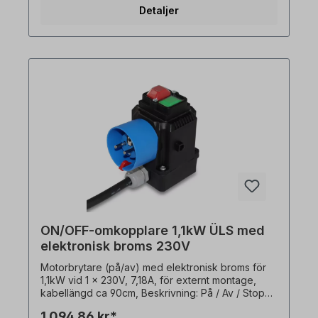
(automatisk återställning)- Skyddskontaktplugg
Detaljer
2P+ E, IP54, till CEE7/VII, IP54- Med transparent
PVC-skydd över På / Av-knapparna-
Utanpåliggande brytare (sluten brytare, vägg-
eller plåtmontering) I träbearbetningsmaskiner
används dessa motorbrytare för att skyddamot
automatisk omstart efter spänningsåterställning.
Ingen extern termisk sensor (PTO) krävs!
ON/OFF-omkopplare 1,1kW ÜLS med
elektronisk broms 230V
Motorbrytare (på/av) med elektronisk broms för
1,1kW vid 1 x 230V, 7,18A, för externt montage,
kabellängd ca 90cm, Beskrivning: På / Av / Stopp:
- På / Av / Stopp (0 - 1 / Stopp)-
1 094,86 kr*