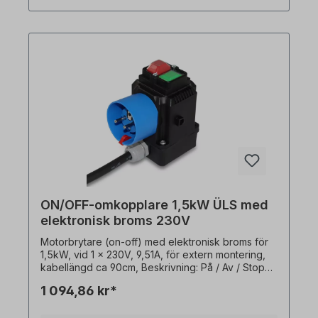
PVC-skydd över På / Av-knapparna-
Utanpåliggande brytare (sluten brytare, vägg-
eller plåtmontering) I träbearbetningsmaskiner
används dessa motorbrytare för att skyddamot
automatisk omstart efter spänningsåterställning.
Ingen extern termisk sensor (PTO) krävs!
ON/OFF-omkopplare 1,5kW ÜLS med
elektronisk broms 230V
Motorbrytare (on-off) med elektronisk broms för
1,5kW, vid 1 x 230V, 9,51A, för extern montering,
kabellängd ca 90cm, Beskrivning: På / Av / Stopp:
- På / Av / Stopp (0 - 1 / Stopp)-
1 094,86 kr*
Underspänningsutlösare / kontaktor- Elektronisk
DC-broms (motorbroms)- Överbelastningsutlösare