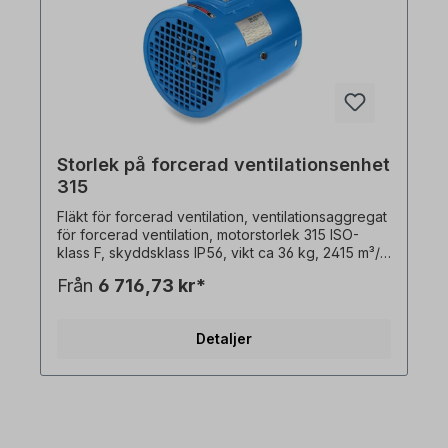
Storlek på forcerad ventilationsenhet
315
Fläkt för forcerad ventilation, ventilationsaggregat
för forcerad ventilation, motorstorlek 315 ISO-
klass F, skyddsklass IP56, vikt ca 36 kg, 2415 m³/h.
3x230/400 V-50/60 Hz, 0,255/0,3 watt, 1,5/1,1 A,
Från
6 716,73 kr*
1450/1680 rpm,Lack RAL5010, total längd 570 mm,
fritt utrymme 340 mm, invändig Ø 678 mm För att
installera den externa fläkten måste du ta bort
Detaljer
fläktkåpan ochfläktbladet. Om ingen förlängning
kan användas måsteaxeln kortas. Om fläkten
beställs med motor kan den även levereras
monterad. Vänligen välj version.