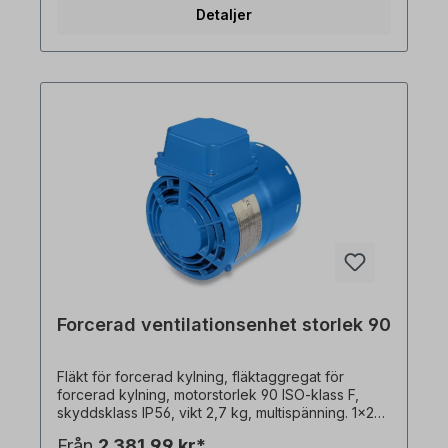
V-50 Hz, 40 watt, 0,19 A/0,12 A, 2900 rpm, 142
Detaljer
m3/h3x 254/460 V-60 Hz, 55 watt, 0,19/0,11 A,
3400 rpm, 142 m3/hLack RAL5010, total längd 185
mm, invändig Ø 197 mm För att installera den
externa fläkten måste du ta bort fläktkåpan
ochfläktbladet. Om ingen förlängning kan
användas måsteaxeln kortas av. Om fläkten
beställs med motor kan den även levereras
monterad. Vänligen välj version.
Forcerad ventilationsenhet storlek 90
Fläkt för forcerad kylning, fläktaggregat för
forcerad kylning, motorstorlek 90 ISO-klass F,
skyddsklass IP56, vikt 2,7 kg, multispänning. 1x230
V-50 Hz, 45 watt, 0,19 A, 2900 rpm, 91 m3/h,
Från
2 381,99 kr*